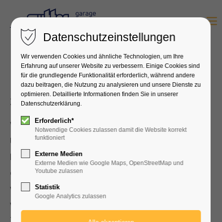
Menu
Datenschutzeinstellungen
Wir verwenden Cookies und ähnliche Technologien, um Ihre
Erfahrung auf unserer Website zu verbessern. Einige Cookies sind
Datenschutzerklärung
für die grundlegende Funktionalität erforderlich, während andere
dazu beitragen, die Nutzung zu analysieren und unsere Dienste zu
optimieren. Detaillierte Informationen finden Sie in unserer
Zuletzt aktualisiert am: 19.04.2025
Datenschutzerklärung.
Erforderlich*
Wir legen grossen Wert darauf, dass der
Notwendige Cookies zulassen damit die Website korrekt
funktioniert
Umgang mit Personendaten transparent ist.
Externe Medien
Diese Datenschutzerklärung gibt Auskunft
Externe Medien wie Google Maps, OpenStreetMap und
darüber, welche personenbezogenen Daten
Youtube zulassen
wir sammeln, zu welchem Zweck und an wen
Statistik
Google Analytics zulassen
wir sie weitergeben. Um eine hohe
Transparenz zu gewährleisten, wird diese